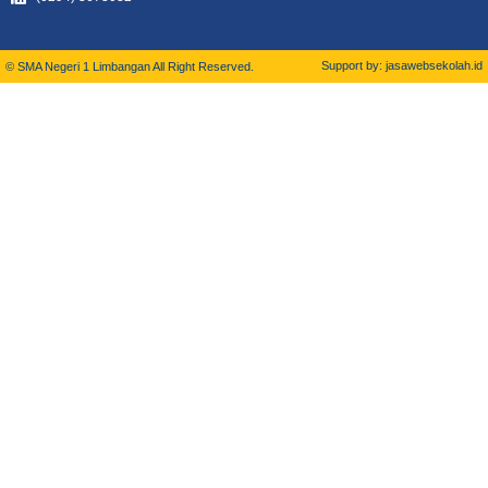
Support by: jasawebsekolah.id
© SMA Negeri 1 Limbangan All Right Reserved.