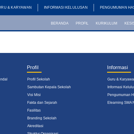
URU & KARYAWAN
INFORMASI KELULUSAN
PENGUMUMAN HAS
BERANDA
PROFIL
KURIKULUM
KESI
Profil
Informasi
endal
Profil Sekolah
Guru & Karyaw
Sambutan Kepala Sekolah
Informasi Kelul
Visi Misi
Pengumuman Has
Fakta dan Sejarah
Elearning SMA 
Fasilitas
Branding Sekolah
Akreditasi
Struktur Organisasi