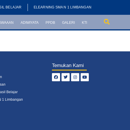
IL BELAJAR
ELEARNING SMA N 1 LIMBANGAN
SWAAAN
ADIWIYATA
PPDB
GALERI
KTI
Temukan Kami
an
usan
il Belajar
N 1 Limbangan