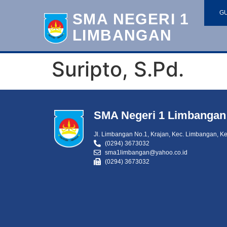
G
SMA NEGERI 1
LIMBANGAN
Suripto, S.Pd.
SMA Negeri 1 Limbangan
Jl. Limbangan No.1, Krajan, Kec. Limbangan, K
(0294) 3673032
sma1limbangan@yahoo.co.id
(0294) 3673032